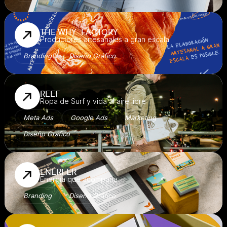
THE WHY FACTORY

Productores artesanales a gran escala
Branding
Diseño Gráfico
REEF

Ropa de Surf y vida al aire libre
Meta Ads
Google Ads
Marketing
Diseño Gráfico
ENERFER

Energía que acompaña
Branding
Diseño Gráfico