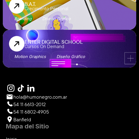
B.A.T.

Crecimiento Personal
Branding
Diseño Gráfico
ENTER DIGITAL SCHOOL

Cursos On Demand
Motion Graphics
Diseño Gráfico
hola@humonegro.com.ar
54 11 6613-2012
54 11 6802-4905
Banfield
Mapa del Sitio